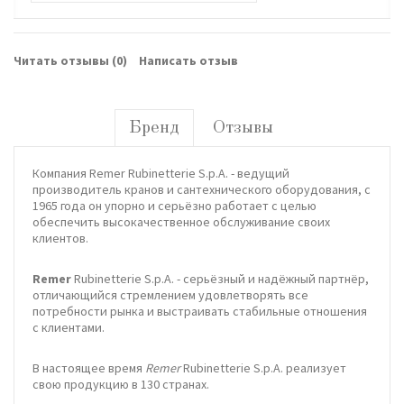
Читать отзывы (
0
)
Написать отзыв
Бренд
Отзывы
Компания
Remer Rubinetterie S.p.A. - в
едущий
произ
в
одитель
крано
в и
сантехнического
оборудо
в
ания
, с
1965
года
он
упорно
и
серьёзно
работает
с
целью
обеспечить
в
ысокачест
в
енное
обслужи
в
ание
своих
клиенто
в.
Remer
Rubinetterie S.p.A.
-
серьёзный
и
надёжный
партнёр
,
отличающийся
стремлением
удовлетв
орять
в
се
потребности
рынка
и в
ыстраи
вать
стабильные
отношения
с
клиентами
.
В
настоящее
в
ремя
Remer
Rubinetterie S.p.A.
реализует
св
ою
продукцию
в 130
странах
.