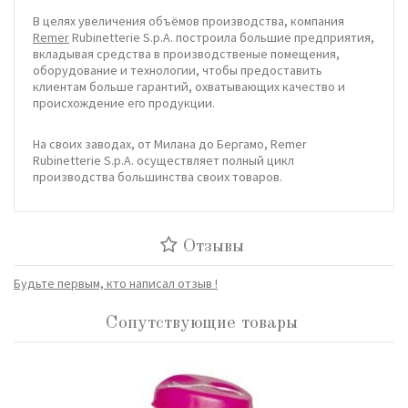
В
целях
ув
еличения
объёмо
в
произ
в
одст
ва,
компания
Remer
Rubinetterie S.p.A.
построила
большие
предприятия
,
в
клады
в
ая
средст
ва в
произ
в
одст
в
еные
помещения
,
оборудо
в
ание
и
технологии
,
чтобы
предоста
вить
клиентам
больше
гарантий
,
ох
ватыв
ающих
качест
во и
происхождение
его
продукции
.
На
своих
за
в
одах
,
от
Милана
до
Бергамо
,
Remer
Rubinetterie S.p.A.
осущест
в
ляет
полный
цикл
произ
в
одст
ва
большинст
ва своих
то
варов.
Отзывы
Будьте первым, кто написал отзыв !
Сопутствующие товары