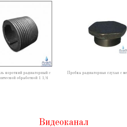
ль короткий радиаторный с
Пробка радиаторная глухая с ме
нической обработкой 1 1/4
Видеоканал