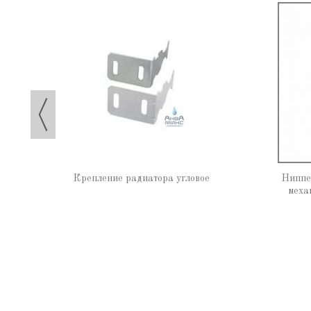
к. 1"
Крепление радиатора угловое
Ниппе
меха