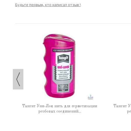
Будьте первым, кто написал отзыв !
 65 г
Тангит Уни-Лок нить для герметизации
Тангит У
резбовых соединений...
ре