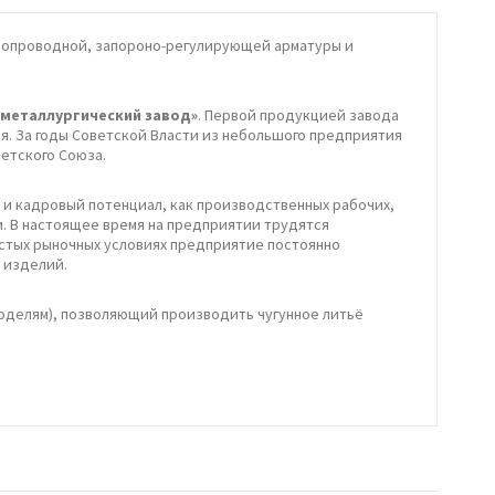
убопроводной, запороно-регулирующей арматуры и
металлургический завод»
. Первой продукцией завода
ия. За годы Советской Власти из небольшого предприятия
етского Союза.
о и кадровый потенциал, как производственных рабочих,
. В настоящее время на предприятии трудятся
стых рыночных условиях предприятие постоянно
 изделий.
моделям), позволяющий производить чугунное литьё