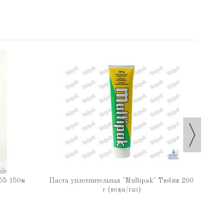
Паста
55 150м
Паста уплотнительная "Multipak" Тюбик 200
г (вода/газ)