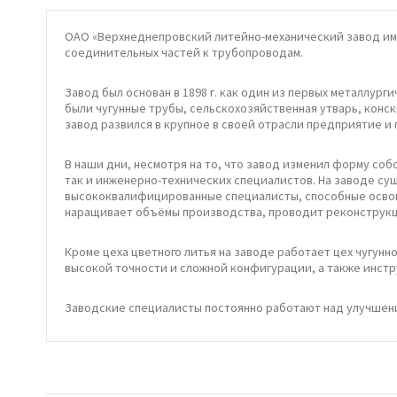
ОАО «Верхнеднепровский литейно-механический завод им
соединительных частей к трубопроводам.
Завод был основан в 1898 г. как один из первых металлург
были чугунные трубы, сельскохозяйственная утварь, конс
завод развился в крупное в своей отрасли предприятие и
В наши дни, несмотря на то, что завод изменил форму со
так и инженерно-технических специалистов. На заводе с
высококвалифицированные специалисты, способные освоит
наращивает объёмы производства, проводит реконструкц
Кроме цеха цветного литья на заводе работает цех чугун
высокой точности и сложной конфигурации, а также инстр
Заводские специалисты постоянно работают над улучшен