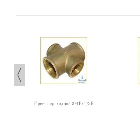
г/ш/г
Крест переходной 3/4Вх1/2В