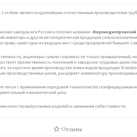
. 1-го Мая» является крупнейшим отечественным производителем тр
ических заводов юга России и получил название «
Верхнеднепровский 
кий инвентарь и другая металлургическая продукция сельхозназначен
 по праву занял одно из ведущих мест среди предприятий бывшего Сов
бственности, акционеры сумели сохранить не только промышленный, н
уществует преемственность поколений и заводские трудовые династии
ь за короткое время производство новых видов продукции. В непро
ию производственных цехов, расширяет номенклатуру производимых
ного литья с применением передовой технологии (по газифицируемым 
ументальный и механический цеха.
ием качества выпускаемых изделий и снижением себестоимости.
Отзывы