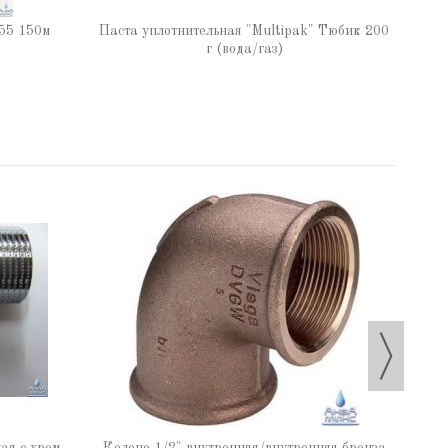
Паста
55 150м
Паста уплотнительная "Multipak" Тюбик 200
г (вода/газ)
Коле