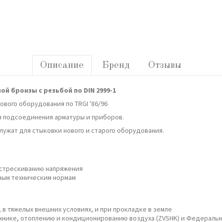
Описание
Бренд
Отзывы
й бронзы с резьбой по DIN 2999-1
ового оборудования по TRGI '86/96
я подсоединения арматуры и приборов.
ужат для стыковки нового и старого оборудования.
астрескиванию напряжения
ным техническим нормам
в тяжелых внешних условиях, и при прокладке в земле
ехнике, отоплению и кондиционированию воздуха (ZVSHK) и Федерал