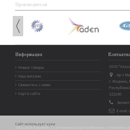
Производители
Информация
Контактн
ООО "Алаз
Новые товары
пр-т Ми
Наш магазин
г. Жодино,
Свяжитесь с нами
Республика
Карта сайта
222160
Звонит
E-mail:
Сайт использует куки
2001-2016 Аквамикс | сантехника водоснабжение отопление к