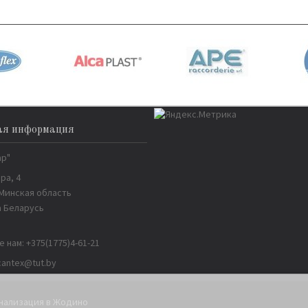
ая информация
ар"
ра, 4
 Минская область
 Беларусь
е нам:
+375(1775)4-61-21
cantex@tut.by
анализация в Жодино