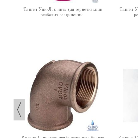
 65 г
Тангит Уни-Лок нить для герметизации
Тангит У
резбовых соединений...
ре