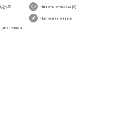
(Ду15)
Читать отзывы (
0
)
Написать отзыв
ции гаечным