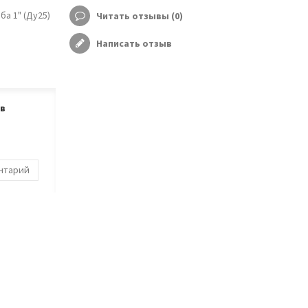
а 1" (Ду25)
Читать отзывы (
0
)
Написать отзыв
ов
ентарий