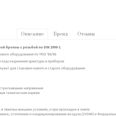
Описание
Бренд
Отзывы
й бронзы с резьбой по DIN 2999-1
ового оборудования по TRGI '86/96
я подсоединения арматуры и приборов.
ужат для стыковки нового и старого оборудования.
астрескиванию напряжения
ным техническим нормам
в тяжелых внешних условиях, и при прокладке в земле
ехнике, отоплению и кондиционированию воздуха (ZVSHK) и Федерал