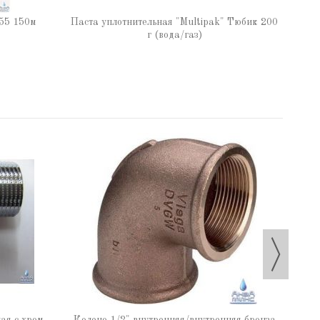
Паста
55 150м
Паста уплотнительная "Multipak" Тюбик 200
г (вода/газ)
Коле