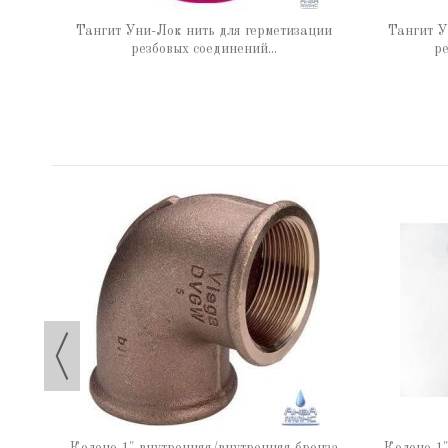
 65 г
Тангит Уни-Лок нить для герметизации
Тангит У
резбовых соединений...
ре