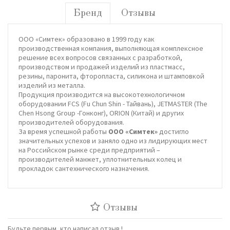
Бренд
Отзывы
ООО «Симтек» образовано в 1999 году как
производственная компания, выполняющая комплексное
решение всех вопросов связанных с разработкой,
производством и продажей изделий из пластмасс,
резины, паронита, фторопласта, силикона и штамповкой
изделий из металла.
Продукция производится на высокотехнологичном
оборудовании FCS (Fu Chun Shin - Тайвань), JETMASTER (The
Chen Hsong Group -Гонконг), ORION (Китай) и других
производителей оборудования.
За время успешной работы
ООО «Симтек»
достигло
значительных успехов и заняло одно из лидирующих мест
на Российском рынке среди предприятий –
производителей манжет, уплотнительных колец и
прокладок сантехнического назначения.
Отзывы
Будьте первым, кто написал отзыв !