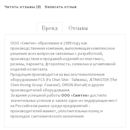
Читать отзывы (
0
)
Написать отзыв
Бренд
Отзывы
ООО «Симтек» образовано в 1999 году как
производственная компания, выполняющая комплексное
решение всех вопросов связанных с разработкой,
производством и продажей изделий из пластмасс,
резины, паронита, фторопласта, силикона и штамповкой
изделий из металла.
Продукция производится на высокотехнологичном
оборудовании FCS (Fu Chun Shin - Тайвань), JETMASTER (The
Chen Hsong Group -Гонконг), ORION (Китай) и других
производителей оборудования.
За время успешной работы
ООО «Симтек»
достигло
значительных успехов и заняло одно из лидирующих мест
на Российском рынке среди предприятий –
производителей манжет, уплотнительных колец и
прокладок сантехнического назначения.