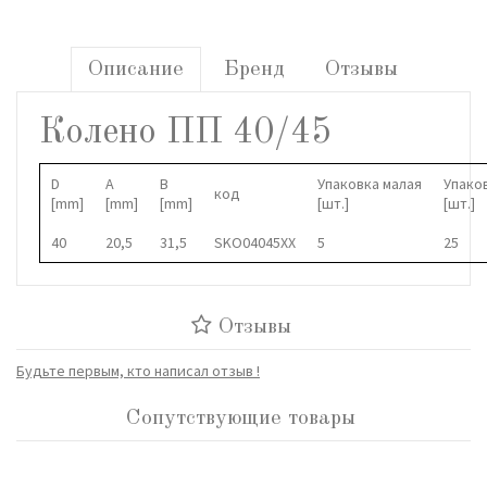
Описание
Бренд
Отзывы
Колено ПП 40/45
D
A
B
Упаковка малая
Упако
код
[mm]
[mm]
[mm]
[шт.]
[шт.]
40
20,5
31,5
SKO04045XX
5
25
Отзывы
Будьте первым, кто написал отзыв !
Сопутствующие товары