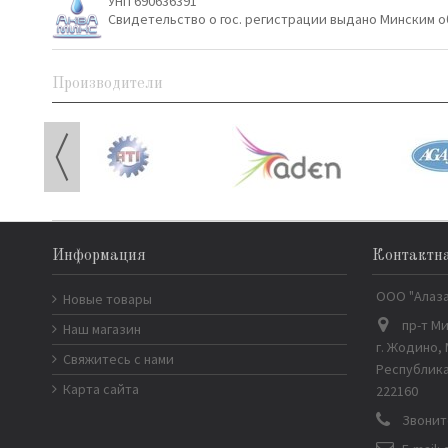
УНП 690636391
Свидетельство о гос. регистрации выдано Минским о
Производители
Информация
Контактн
ООО "Алаз
Новые товары
пр-т Ми
Наш магазин
г. Жодино,
Свяжитесь с нами
Республика
Карта сайта
222160
Звонит