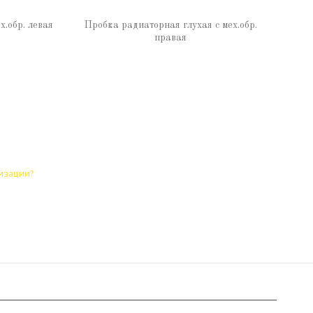
х.обр. левая
Пробка радиаторная глухая с мех.обр.
правая
лизации?