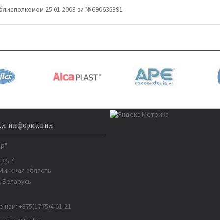
блисполкомом 25.01 2008 за №690636391
ая информация
ар"
ра, 4
 Минская область
 Беларусь
е нам:
+375(1775)4-61-21