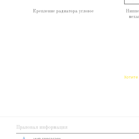
Крепление радиатора угловое
Ниппе
меха
Хотите 
Правовая информация