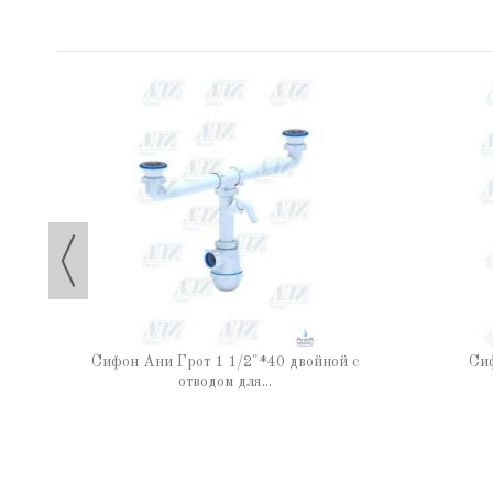
и
Сифон Ани Грот 1 1/2"*40 двойной с
Сиф
отводом для...