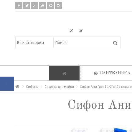
САНТЕХНИКА
Сифоны
Сифоны для мойки
Сифон Ани Грот 1 1/2"х40 с пере
Сифон Ани 