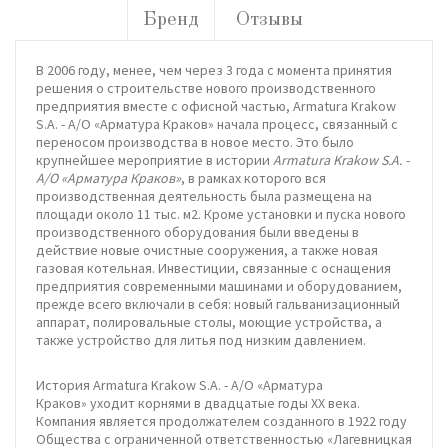
Бренд
Отзывы
В 2006 году, менее, чем через 3 года с момента принятия
решения о строительстве нового производственного
предприятия вместе с офисной частью, Armatura Krakow
S.A. - А/О «Арматура Краков» начала процесс, связанный с
переносом производства в новое место. Это было
крупнейшее мероприятие в истории
Armatura Krakow S.A. -
А/О «Арматура Краков»
, в рамках которого вся
производственная деятельность была размещена на
площади около 11 тыс. м2. Кроме установки и пуска нового
производственного оборудования были введены в
действие новые очистные сооружения, а также новая
газовая котельная. Инвестиции, связанные с оснащения
предприятия современными машинами и оборудованием,
прежде всего включали в себя: новый гальванизационный
аппарат, полировальные столы, моющие устройства, а
также устройство для литья под низким давлением.
История Armatura Krakow S.A. - А/О «Арматура
Краков» уходит корнями в двадцатые годы ХХ века.
Компания является продолжателем созданного в 1922 году
Общества с ограниченной ответственностью «Лагевницкая