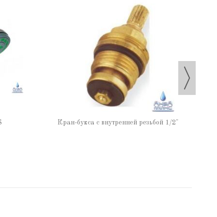
К
S
Кран-букса с внутренней резьбой 1/2"