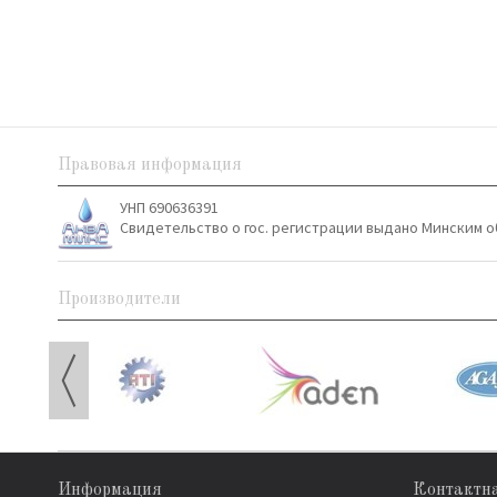
Правовая информация
УНП 690636391
Свидетельство о гос. регистрации выдано Минским о
Производители
Информация
Контактн