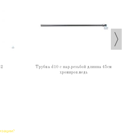
Тр
-2
Трубка d10 с нар.резьбой длинна 45см
хромиров.медь
лизации?