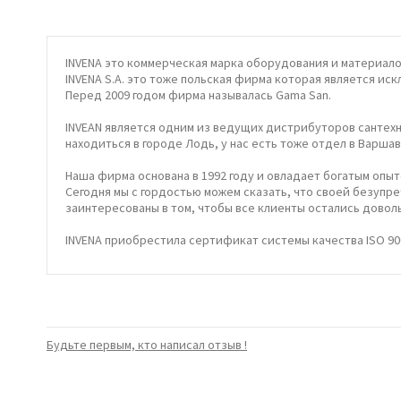
INVENA это коммерческая марка оборудования и материало
INVENA S.A. это тоже польская фирма которая является и
Перед 2009 годом фирма называлась Gama San.
INVEAN является одним из ведущих дистрибуторов сантех
находиться в городе Лодь, у нас есть тоже отдел в Варшав
Наша фирма основана в 1992 году и овладает богатым опыт
Сегодня мы с гордостью можем сказать, что своей безуп
заинтересованы в том, чтобы все клиенты остались довол
INVENA приобрестила сертификат системы качества ISO 90
Будьте первым, кто написал отзыв !