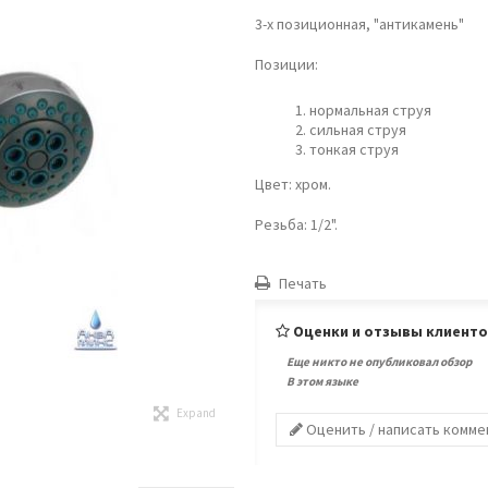
3-х позиционная, "антикамень"
Позиции:
нормальная струя
сильная струя
тонкая струя
Цвет: хром.
Резьба: 1/2".
Печать
Оценки и отзывы клиент
Еще никто не опубликовал обзор
В этом языке
Expand
Оценить / написать комм