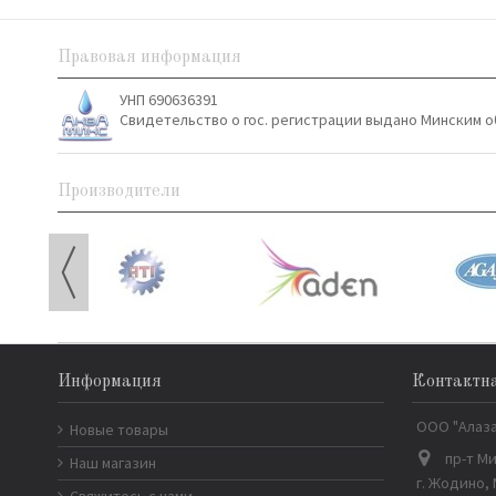
Правовая информация
УНП 690636391
Свидетельство о гос. регистрации выдано Минским о
Производители
Информация
Контактн
ООО "Алаз
Новые товары
пр-т Ми
Наш магазин
г. Жодино,