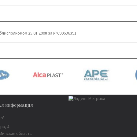
блисполкомом 25.01 2008 за №690636391
ая информация
ар"
ра, 4
 Минская область